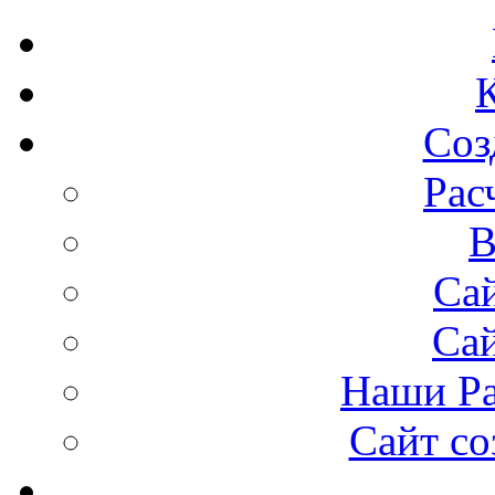
Соз
Рас
В
Сай
Са
Наши Ра
Сайт со