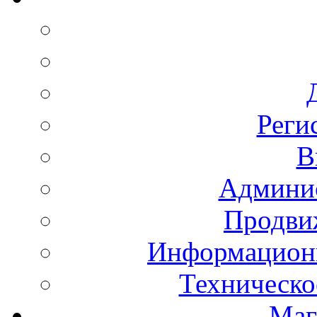
Реги
В
Админис
Продвиж
Информационн
Техническо
Маг