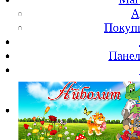
А
Покупк
Панел