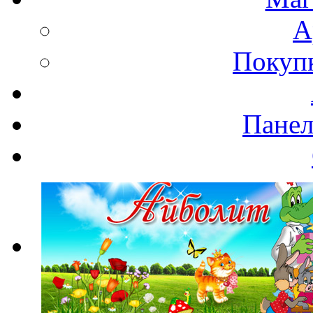
А
Покупк
Панел