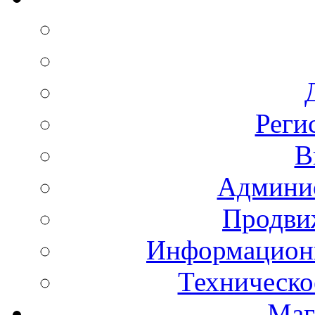
Реги
В
Админис
Продвиж
Информационн
Техническо
Маг