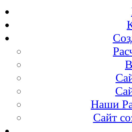
Соз
Рас
В
Сай
Са
Наши Ра
Сайт со